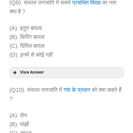
Answer:
(Q9). संथाल जनजाति में सबसे
प्रचलित विवाह
का नाम
क्या है ?
Explanation:
(A). इतुत बापला
(B). किरिंग बापला
(C). दिपिल बापला
(D). इनमें से कोई नहीं
View Answer
Answer:
(Q10). संथाल जनजाति में
गांव के प्रधान
को क्या कहते हैं
?
Explanation:
(A). पोन
(B). मांझी