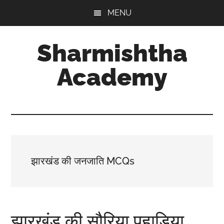
Skip
Skip
MENU
to
to
main
footer
Sharmishtha
content
Academy
झारखंड की जनजाति MCQs
झारखंड की सौरिया पहाड़िया