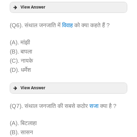
View Answer
Answer:
(Q6). संथाल जनजाति में
विवाह
को क्या कहते हैं ?
Explanation:
(A). मांझी
(B). बापला
(C). नायके
(D). धर्मेश
View Answer
Answer:
(Q7). संथाल जनजाति की सबसे कठोर
सजा
क्या है ?
Explanation:
(A). बिटलाहा
(B). सासन