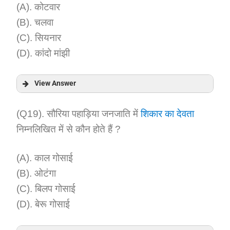
(A). कोटवार
(B). चलवा
(C). सियनार
(D). कांदो मांझी
View Answer
Answer:
(Q19). सौरिया पहाड़िया जनजाति में
शिकार का देवता
निम्नलिखित में से कौन होते हैं ?
Explanation:
(A). काल गोसाई
(B). ओटंगा
(C). बिलप गोसाई
(D). बेरू गोसाई