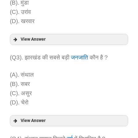
(B). मुंडा
(C). उरांव
(D). खरवार
View Answer
Answer:
(Q3). झारखंड की सबसे बड़ी
जनजाति
कौन है ?
Explanation:
(A). संथाल
(B). सबर
(C). असुर
(D). चेरो
View Answer