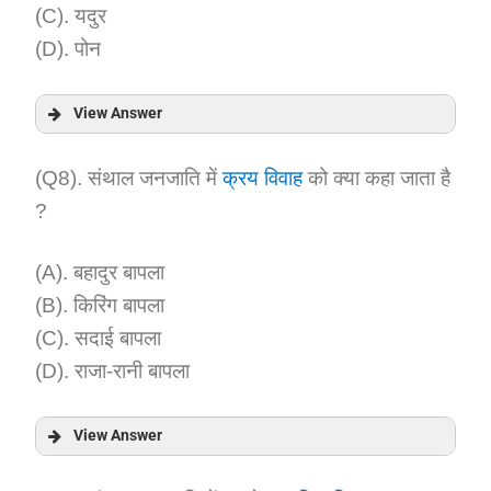
(C). यदुर
(D). पोन
View Answer
Answer:
(Q8). संथाल जनजाति में
क्रय विवाह
को क्या कहा जाता है
?
Explanation:
(A). बहादुर बापला
(B). किरिंग बापला
(C). सदाई बापला
(D). राजा-रानी बापला
View Answer