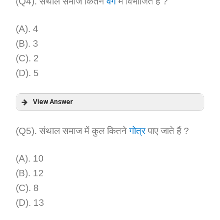
Answer:
(Q4). संथाल समाज कितने
वर्ग
में विभाजित है ?
Explanation:
(A). 4
(B). 3
(C). 2
(D). 5
View Answer
Answer:
(Q5). संथाल समाज में कुल कितने
गोत्र
पाए जाते हैं ?
Explanation:
(A). 10
(B). 12
(C). 8
(D). 13