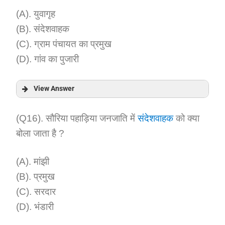
(A). युवागृह
(B). संदेशवाहक
(C). ग्राम पंचायत का प्रमुख
(D). गांव का पुजारी
View Answer
Answer:
(Q16). सौरिया पहाड़िया जनजाति में
संदेशवाहक
को क्या
बोला जाता है ?
Explanation:
(A). मांझी
(B). प्रमुख
(C). सरदार
(D). भंडारी