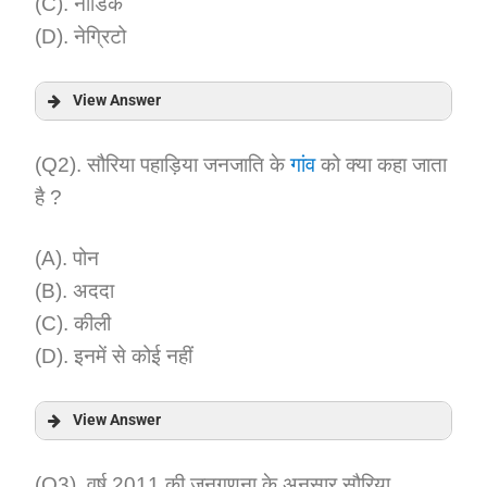
(C). नॉर्डिक
(D). नेग्रिटो
View Answer
Answer:
(Q2). सौरिया पहाड़िया जनजाति के
गांव
को क्या कहा जाता
है ?
Explanation:
(A). पोन
(B). अददा
(C). कीली
(D). इनमें से कोई नहीं
View Answer
Answer:
(Q3). वर्ष 2011 की जनगणना के अनुसार सौरिया