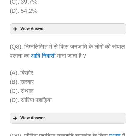
(C). 39.7%
(D). 54.2%
View Answer
Answer:
(Q8). निम्नलिखित में से किस जनजाति के लोगों को संथाल
परगना का
आदि निवासी
माना जाता है ?
Explanation:
(A). बिरहोर
(B). खरवार
(C). संथाल
(D). सौरिया पहाड़िया
View Answer
Answer:
(Q9). सौरिया पहाड़िया जनजाति झारखंड के किस
स्थान
में