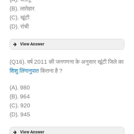
(B). लातेहार
(C). खूंटी
(D). रांची
View Answer
Answer:
(Q16). वर्ष 2011 की जनगणना के अनुसार खूंटी जिले का
शिशु लिंगानुपात
कितना है ?
Explanation:
(A). 980
(B). 964
(C). 920
(D). 945
View Answer