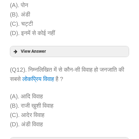
(A). पोन
(B). अंडी
(C). चट्टी
(D). इनमें से कोई नहीं
View Answer
Answer:
(Q12). निम्नलिखित में से कौन-सी विवाह हो जनजाति की
सबसे
लोकप्रिय विवाह
है ?
Explanation:
(A). आदि विवाह
(B). राजी खुशी विवाह
(C). आदेर विवाह
(D). अंडी विवाह