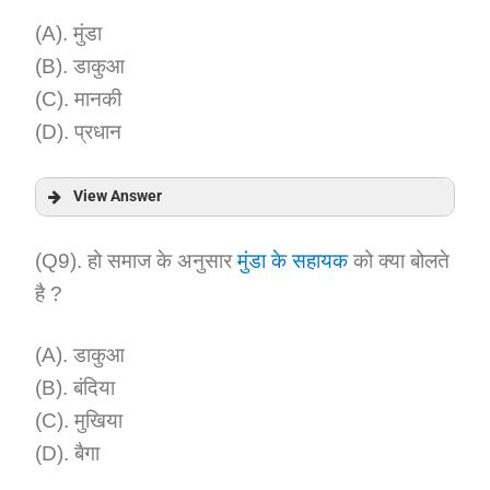
(A). मुंडा
(B). डाकुआ
(C). मानकी
(D). प्रधान
View Answer
Answer:
(Q9). हो समाज के अनुसार
मुंडा के सहायक
को क्या बोलते
है ?
Explanation:
(A). डाकुआ
(B). बंदिया
(C). मुखिया
(D). बैगा