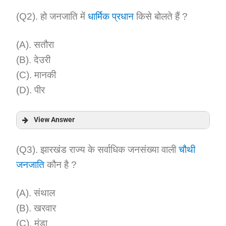
Answer:
(Q2). हो जनजाति में
धार्मिक प्रधान
किसे बोलते हैं ?
Explanation:
(A). सतौरा
(B). देउरी
(C). मानकी
(D). पीर
View Answer
Answer:
(Q3). झारखंड राज्य के सर्वाधिक जनसंख्या वाली
चौथी
जनजाति
कौन है ?
Explanation:
(A). संथाल
(B). खरवार
(C). मुंडा