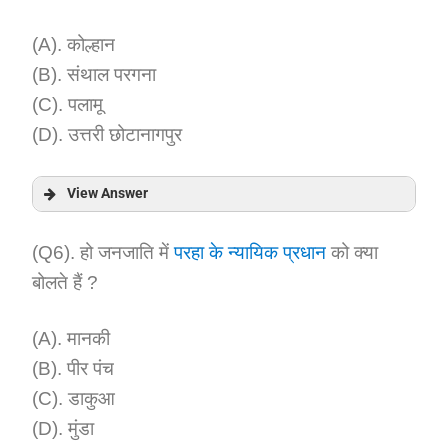
Explanation:
(A). कोल्हान
(B). संथाल परगना
(C). पलामू
(D). उत्तरी छोटानागपुर
View Answer
Answer:
(Q6). हो जनजाति में
परहा के न्यायिक प्रधान
को क्या
बोलते हैं ?
Explanation:
(A). मानकी
(B). पीर पंच
(C). डाकुआ
(D). मुंडा