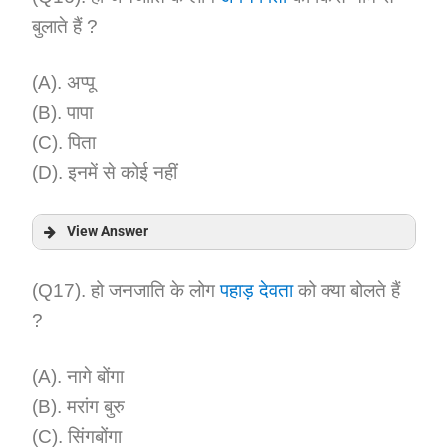
बुलाते हैं ?
Explanation:
(A). अप्पू
(B). पापा
(C). पिता
(D). इनमें से कोई नहीं
View Answer
Answer:
(Q17). हो जनजाति के लोग
पहाड़ देवता
को क्या बोलते हैं
?
Explanation:
(A). नागे बोंगा
(B). मरांग बुरु
(C). सिंगबोंगा