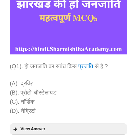
(Q1). हो जनजाति का संबंध किस
प्रजाति
से है ?
(A). द्रविड़
(B). प्रोटो-ऑस्टेलायड
(C). नॉर्डिक
(D). नेग्रिटो
View Answer